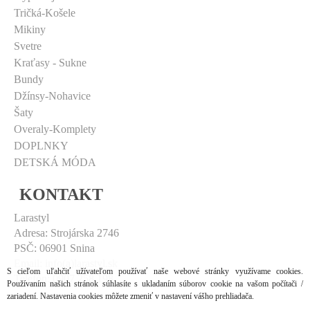
Tričká-Košele
Mikiny
Svetre
Kraťasy - Sukne
Bundy
Džínsy-Nohavice
Šaty
Overaly-Komplety
DOPLNKY
DETSKÁ MÓDA
KONTAKT
Larastyl
Adresa:
Strojárska 2746
PSČ:
06901 Snina
Email:
info(a)larastyl.sk
S cieľom uľahčiť užívateľom používať naše webové stránky využívame cookies.
Telefón:
0907 258 198
Používaním našich stránok súhlasíte s ukladaním súborov cookie na vašom počítači /
zariadení. Nastavenia cookies môžete zmeniť v nastavení vášho prehliadača.