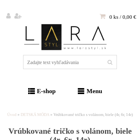
0 ks / 0,00 €
E-shop
Menu
Úvod
»
DETSKÁ MÓDA
»
Vrúbkované tričko s volánom, biele (4r, 6r, 14r)
Vrúbkované tričko s volánom, biele
(4r, 6r, 14r)